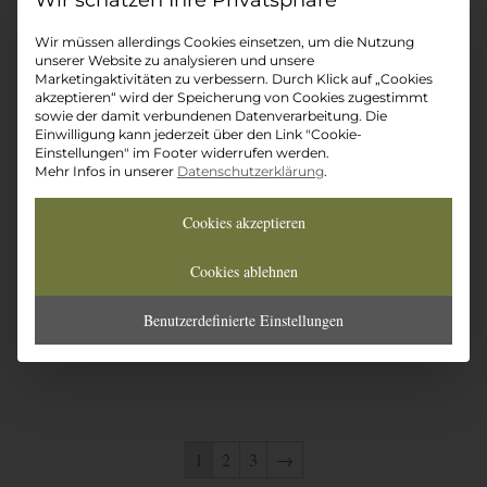
Datenschutz-Präferenz
22,50
€
22,50
€
Wir müssen allerdings Cookies einsetzen, um die Nutzung
unserer Website zu analysieren und unsere
Marketingaktivitäten zu verbessern. Durch Klick auf „Cookies
akzeptieren“ wird der Speicherung von Cookies zugestimmt
sowie der damit verbundenen Datenverarbeitung. Die
Einwilligung kann jederzeit über den Link "Cookie-
Einstellungen" im Footer widerrufen werden.
Mehr Infos in unserer
Datenschutzerklärung
.
Cookies akzeptieren
Cookies ablehnen
Verbundenheit
Benutzerdefinierte Einstellungen
22,50
€
1
2
3
→