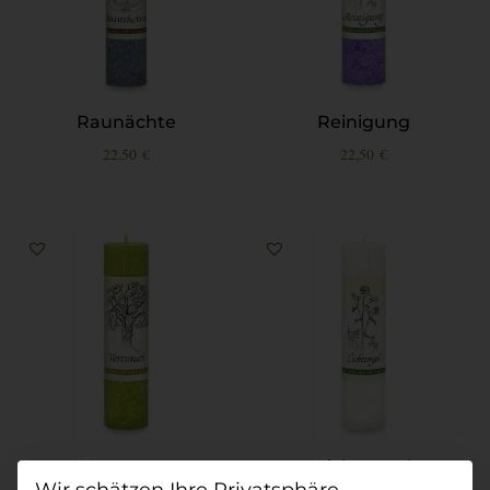
Raunächte
Reinigung
22,50
€
22,50
€
Vertrauen
Lichtengel