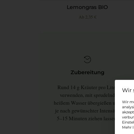
Lemongras BIO
Ab
2,35
€
Zubereitung
Rund 14 g Kräuter pro Liter
verwenden, mit sprudelnd
heißem Wasser übergießen und
Wir mü
analys
je nach gewünschter Intensität
akzept
5–15 Minuten ziehen lassen.
verbun
Einste
Mehr I