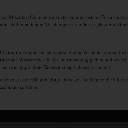
inen Mischtee. Ob in getrockneter oder gerösteter Form sind sie 
a sind in beliebten Mischungen zu finden, ergänzt mit Zimtrin
 14 Gramm Kräuter. Je nach persönlicher Vorliebe können Sie b
prudelnde Wasser
über die Kräutermischung gießen und
zwisch
d sich die empfohlene Ziehzeit entsprechend verlängert.
u ziehen, das
Gefäß unbedingt abdecken
. So können die ätheri
eschmackserlebnis.
Teeschale auf Instagram