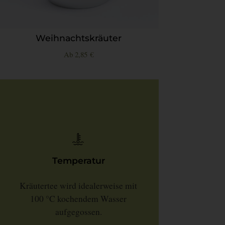
Weihnachtskräuter
Ab
2,85
€
Temperatur
Kräutertee wird idealerweise mit
100 °C kochendem Wasser
aufgegossen.