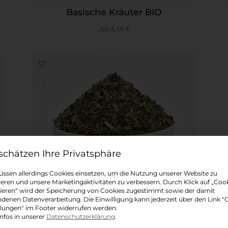
Basische Kräuter BIO
Ab
4,10
€
Datenschutz-Präferenz
ssen allerdings Cookies einsetzen, um die Nutzung unserer Website zu
ieren und unsere Marketingaktivitäten zu verbessern. Durch Klick auf „Coo
ieren“ wird der Speicherung von Cookies zugestimmt sowie der damit
denen Datenverarbeitung. Die Einwilligung kann jederzeit über den Link "
llungen" im Footer widerrufen werden.
nfos in unserer
Datenschutzerklärung
.
Brennnessel BIO