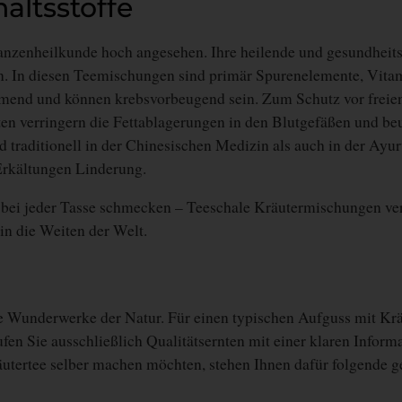
altsstoffe
anzenheilkunde hoch angesehen. Ihre heilende und gesundheit
n. In diesen Teemischungen sind primär Spurenelemente, Vita
mend und können krebsvorbeugend sein. Zum Schutz vor freie
 verringern die Fettablagerungen in den Blutgefäßen und beug
d traditionell in der Chinesischen Medizin als auch in der Ay
Erkältungen Linderung.
e bei jeder Tasse schmecken – Teeschale Kräutermischungen ve
in die Weiten der Welt.
Wunderwerke der Natur. Für einen typischen Aufguss mit Kräu
ufen Sie ausschließlich Qualitätsernten mit einer klaren Inform
tertee selber machen möchten, stehen Ihnen dafür folgende ge