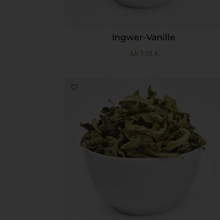
Ingwer-Vanille
Ab
3,35
€