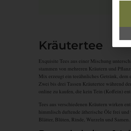
Kräutertee
Exquisite Tees aus einer Mischung unterschi
stammen von mehreren Kräutern und Pflanze
Mix erzeugt ein teeähnliches Getränk, dem e
Zwei bis drei Tassen Kräutertee während de
online zu kaufen, die kein Tein (Koffein) ent
Tees aus verschiedenen Kräutern wirken ent
himmlisch duftende ätherische Öle frei und
Blätter, Blüten, Rinde, Wurzeln und Samen.