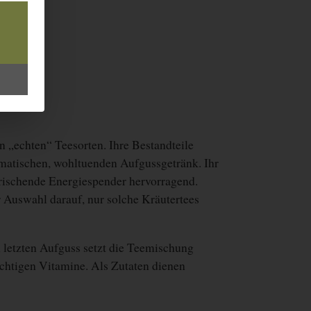
n „echten“ Teesorten. Ihre Bestandteile
matischen, wohltuenden Aufgussgetränk. Ihr
rfrischende Energiespender hervorragend.
r Auswahl darauf, nur solche Kräutertees
 letzten Aufguss setzt die Teemischung
chtigen Vitamine. Als Zutaten dienen