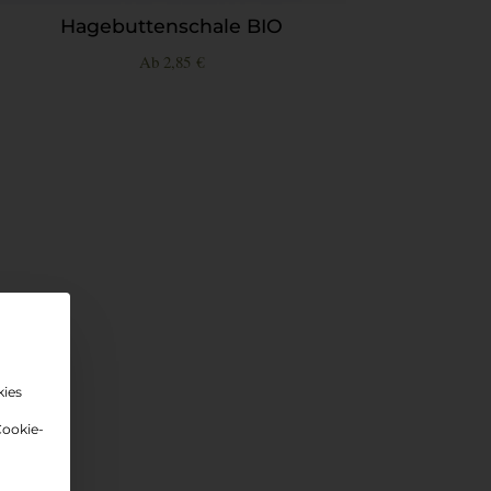
Hagebuttenschale BIO
Ab
2,85
€
kies
Cookie-