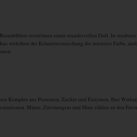
osenblüten verströmen einen wundervollen Duft. In verabreicht
us verleihen der Kräuterteemischung die intensive Farbe, ausb
romen.
men Komplex aus Proteinen, Zucker und Enzymen. Ihre Wirkung
evariationen. Minze, Zitronengras und Mate zählen zu den Fav