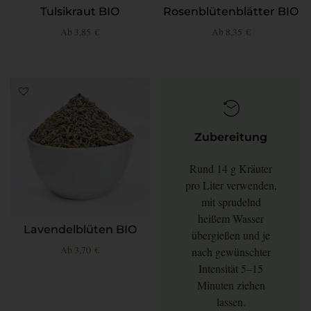
Tulsikraut BIO
Rosenblütenblätter BIO
Ab
3,85
€
Ab
8,35
€
Zubereitung
Rund 14 g Kräuter
pro Liter verwenden,
mit sprudelnd
heißem Wasser
Lavendelblüten BIO
übergießen und je
Ab
3,70
€
nach gewünschter
Intensität 5–15
Minuten ziehen
lassen.