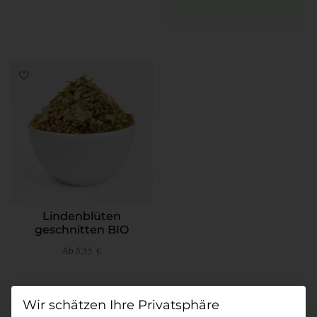
Lindenblüten
geschnitten BIO
Ab
5,55
€
Datenschutz-Präferenz