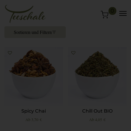
0
Sortieren und Filtern
Spicy Chai
Chill Out BIO
Ab
3,70
€
Ab
4,05
€