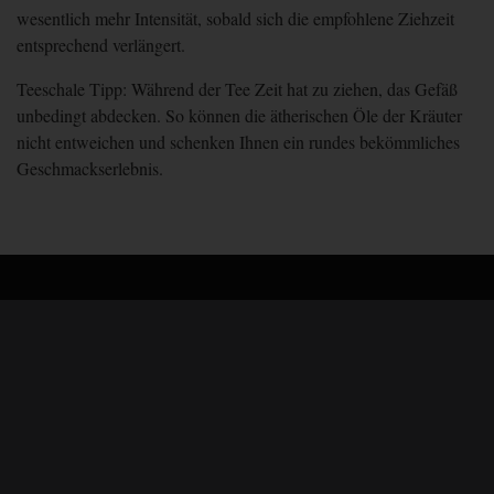
wesentlich mehr Intensität, sobald sich die empfohlene Ziehzeit
entsprechend verlängert.
Teeschale Tipp: Während der Tee Zeit hat zu ziehen, das
Gefäß
unbedingt abdecken
. So können die ätherischen Öle der Kräuter
nicht entweichen und schenken Ihnen ein rundes bekömmliches
Geschmackserlebnis.
Teeschale auf Instagram
Teeladen München
Kontaktformular
Bezahlung & Versand
AGB
Widerrufsbelehrung
Bestellung widerrufen
Impressum
Datenschutz