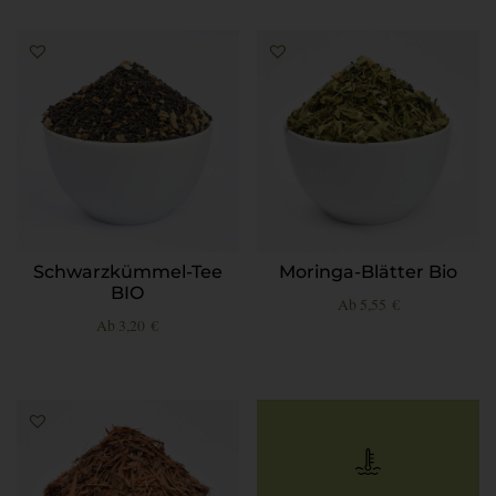
Schwarzkümmel-Tee
Moringa-Blätter Bio
BIO
Ab
5,55
€
Ab
3,20
€