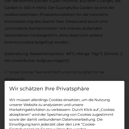
Der Tee kommt aus der Fujian Province, aus dem Guangfu Tea
Garden in 400 m Höhe. Der GuangfuTea Garden ist eine der
traditionsreichsten Produktionsstätten für die natürliche
Aromatisierung des Jasmin Tees. Dieses wird durch eine
„kontrollierte Kontamination“ mit intensiv duftenden
Jasminblüten herbeigeführt, ohne dass noch weitere
Aromenzusätze beigefügt werden.
Zubereitung: Wassertemperatur 80°C, Menge 10g/ 1l, Ziehzeit 2
Min (mehrfacher Aufguss möglich!)
Unser Grüner Tee wird frisch und mit Sorgfalt für Sie
abgepackt
Der Tee ist gewöhnlich versandbereit innerhalb von 24
Datenschutz-Präferenz
Stunden
Wir müssen allerdings Cookies einsetzen, um die Nutzung
ø4,9/5
bewertet
unserer Website zu analysieren und unsere
Marketingaktivitäten zu verbessern. Durch Klick auf „Cookies
akzeptieren“ wird der Speicherung von Cookies zugestimmt
Gewicht
sowie der damit verbundenen Datenverarbeitung. Die
Einwilligung kann jederzeit über den Link "Cookie-