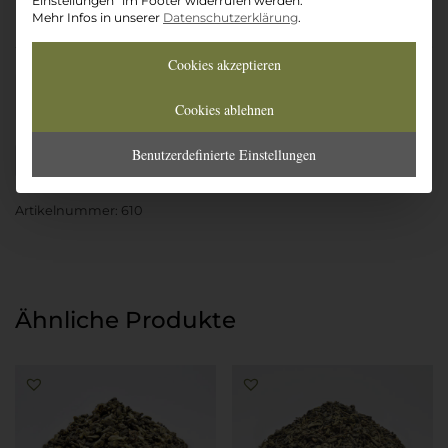
Einstellungen" im Footer widerrufen werden.
Mehr Infos in unserer
Datenschutzerklärung
.
Ab
13,05
€
Auf die Wunschliste
Cookies akzeptieren
China
In den Warenkorb
Jasmin
Cookies ablehnen
Dragon
Phönix
Benutzerdefinierte Einstellungen
Pearls
„Zhen
Artikelnummer:
610
Zhu“
Menge
Ähnliche Produkte