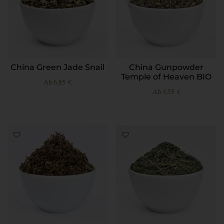
China Green Jade Snail
China Gunpowder
Temple of Heaven BIO
Ab
6,85
€
Ab
3,55
€