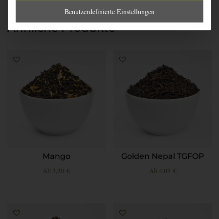
Benutzerdefinierte Einstellungen
Ähnliche Produkte
Mango
Golden Nepal TGFOP
Ab
3,30
€
Ab
4,05
€