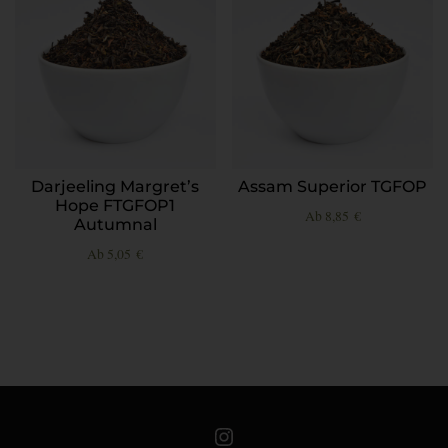
Darjeeling Margret’s
Assam Superior TGFOP
Hope FTGFOP1
Ab
8,85
€
Autumnal
Ab
5,05
€
Teeschale auf Instagram