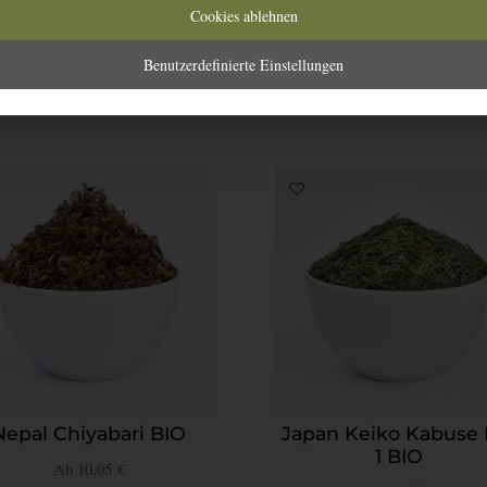
Menge
Cookies ablehnen
Benutzerdefinierte Einstellungen
Nepal Chiyabari BIO
Japan Keiko Kabuse 
1 BIO
Ab
10,05
€