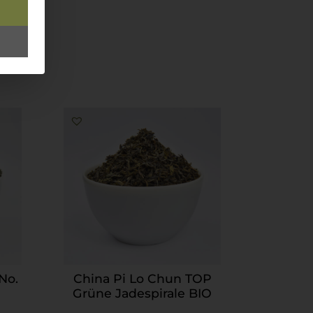
No.
China Pi Lo Chun TOP
Grüne Jadespirale BIO