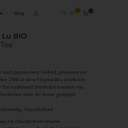
0
0
Blog
 Lu BIO
 Tee
e nach japanischem Vorbild, gewonnen aus
eit 2008 ist diese Gegend Bio-zertifiziert.
Tee traditionell überliefert komplett von
buskörben unter der Sonne gedämpft.
vollmundig, langanhaltend
bau, DE-Öko-001-Kontrollstelle