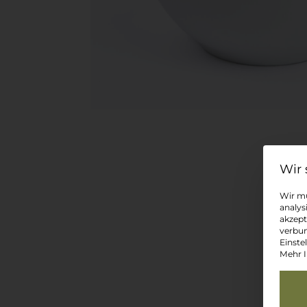
Wir mü
analys
akzept
verbun
Einste
Mehr I