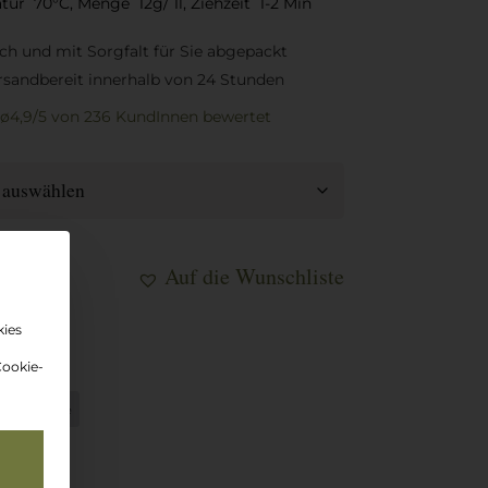
ur 70°C, Menge 12g/ 1l, Ziehzeit 1-2 Min
sch und mit Sorgfalt für Sie abgepackt
rsandbereit innerhalb von 24 Stunden
ø4,9/5
von 236 KundInnen
bewertet
Auf die Wunschliste
kies
korb
Cookie-