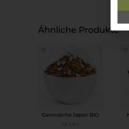
Ähnliche Produkte
Genmaicha Japan BIO
Ab
5,35
€