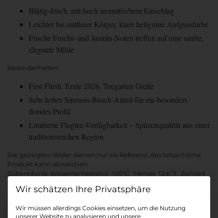
Blütig-frisch, mit hoch aromatischem Einschlag
Leichter bis mittlerer Körper, klare hellgrüne Aufgussfarbe
Frische Frucht- und Jasmin-Noten treffen auf eine sanfte,
elegante Milde
Besonderheiten:
First Flush, Ernte 2026, Teegarten Gielle
Sehr hoher Sinensis-Busch-Anteil für ein besonders
florales Profil
Limitierte Flugtee-Verfügbarkeit – Spitzenqualität aus einer
traditionsreichen Region
Die gezeigten Bilder dienen nur als Referenz, das tatsächliche
Produkt kann abweichen.
Zubereitung: Wassertemperatur 100°C, Menge 12g/ 1l, Ziehzeit
2-3 Min
Datenschutz-Präferenz
Unser Schwarzer Tee wird frisch und mit Sorgfalt für Sie
Wir müssen allerdings Cookies einsetzen, um die Nutzung
abgepackt
unserer Website zu analysieren und unsere