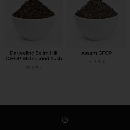
Darjeeling Selim Hill
Assam GFOP
TGFOP BIO second flush
Ab
3,20
€
Ab
4,70
€
Teeschale auf Instagram