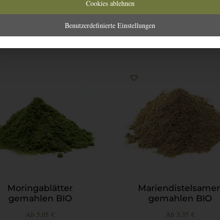
Cookies ablehnen
Benutzerdefinierte Einstellungen
Moringablätter
Mariendistelsame
gemahlen BIO
gemahlen BIO
Ab
5,05
€
Ab
3,35
€