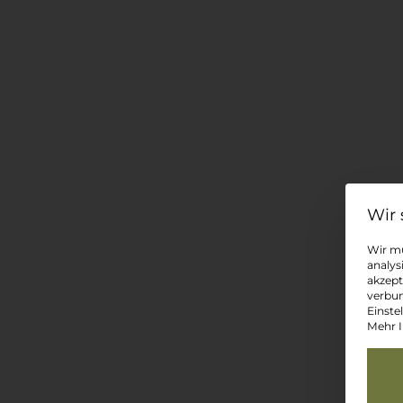
Wir mü
analys
akzept
verbun
Einste
Mehr I