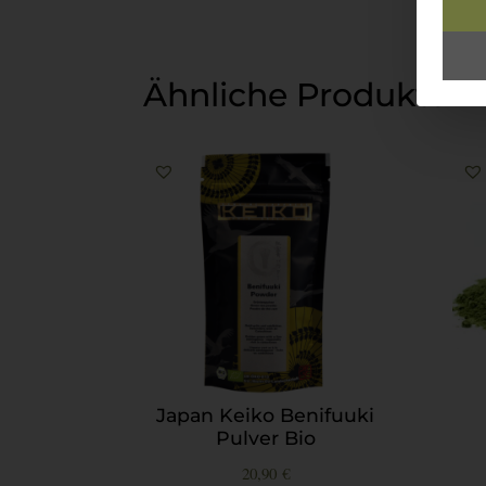
Ähnliche Produkte
Japan Keiko Benifuuki
Pulver Bio
20,90
€