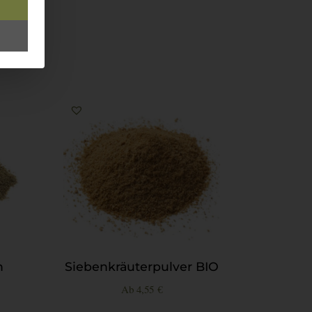
n
Siebenkräuterpulver BIO
Ab
4,55
€