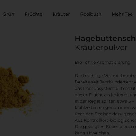
Grün
Früchte
Kräuter
Rooibush
Mehr Tee
Hagebuttensch
Kräuterpulver
Bio
ohne Aromatisierung
Die fruchtige Vitaminbombe 
Bereits seit Jahrhunderten w
das Immunsystem unterstütze
dieser Frucht als leckeres un
In der Regel sollten etwa 5
Mahlzeiten eingenommen wer
über den Speisen dazu gegeb
Aus Kontrolliert-biologisch
Die gezeigten Bilder dienen 
kann abweichen.