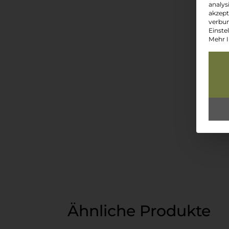
analys
akzept
verbun
Einste
Mehr I
Ähnliche Produkte