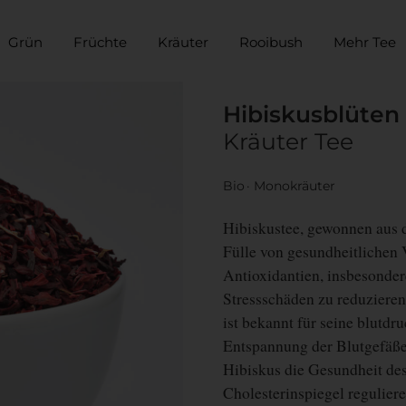
Grün
Früchte
Kräuter
Rooibush
Mehr Tee
Hibiskusblüten
Kräuter Tee
Bio
Monokräuter
Hibiskustee, gewonnen aus d
Fülle von gesundheitlichen V
Antioxidantien, insbesonder
Stressschäden zu reduziere
ist bekannt für seine blutdr
Entspannung der Blutgefäß
Hibiskus die Gesundheit de
Cholesterinspiegel regulier