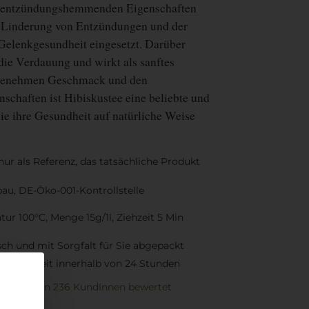
er entzündungshemmenden Eigenschaften
er Linderung von Entzündungen und der
Gelenkgesundheit eingesetzt. Darüber
die Verdauung und wirkt als sanftes
ngenehmen Geschmack und den
schaften ist Hibiskustee eine beliebte und
die ihre Gesundheit auf natürliche Weise
nur als Referenz, das tatsächliche Produkt
bau, DE-Öko-001-Kontrollstelle
r 100°C, Menge 15g/1l, Ziehzeit 5 Min
sch und mit Sorgfalt für Sie abgepackt
rsandbereit innerhalb von 24 Stunden
ø4,9/5
von 236 KundInnen
bewertet