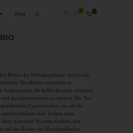
0
0
Blog
 BIO
en Blüten der Hibiskuspflanze, bietet eine
orteilen. Die Blüten sind reich an
e Anthocyanen, die helfen können, oxidative
n und das Immunsystem zu stärken. Der Tee
ucksenkenden Eigenschaften, die auf die
e zurückzuführen sind. Zudem kann
s Herz-Kreislauf-Systems fördern, den
en und das Risiko von Herzkrankheiten