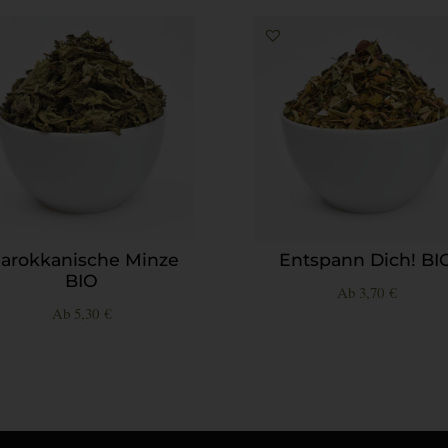
arokkanische Minze
Entspann Dich! BI
BIO
Ab
3,70
€
Ab
5,30
€