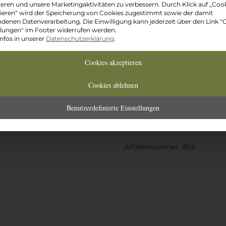
ieren und unsere Marketingaktivitäten zu verbessern. Durch Klick auf „Coo
ieren“ wird der Speicherung von Cookies zugestimmt sowie der damit
Gewicht
denen Datenverarbeitung. Die Einwilligung kann jederzeit über den Link "
llungen" im Footer widerrufen werden.
nfos in unserer
Datenschutzerklärung
.
Ab
2,55
€
Cookies akzeptieren
Hibiskusblüten
In den Waren
Cookies ablehnen
BIO
Menge
Benutzerdefinierte Einstellungen
Artikelnummer:
854