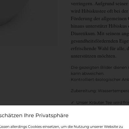
verringern. Aufgrund sein
wird Hibiskustee oft bei d
Förderung der allgemeinen 
hinaus unterstützt Hibiskus 
Diuretikum. Mit seinem a
gesundheitsfördernden Eigen
erfrischende Wahl für alle, 
unterstützen möchten.
Die gezeigten Bilder dienen 
kann abweichen.
Kontrolliert-biologischer An
Zubereitung: Wassertemperatu
Unser Kräuter Tee wird fri
Der Tee ist gewöhnlich ve
Datenschutz-Präferenz
Teeschale ist
ssen allerdings Cookies einsetzen, um die Nutzung unserer Website zu