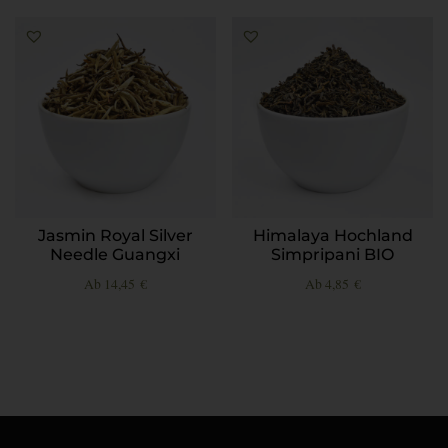
Jasmin Royal Silver
Himalaya Hochland
Needle Guangxi
Simpripani BIO
Ab
14,45
€
Ab
4,85
€