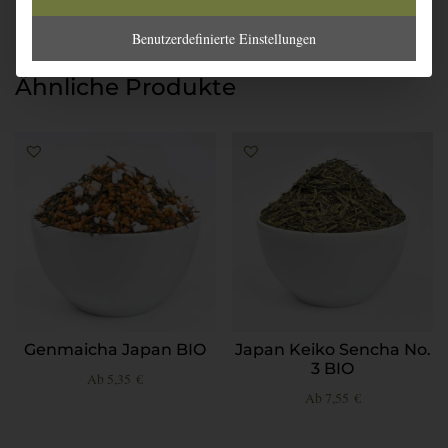
Benutzerdefinierte Einstellungen
Ähnliche Produkte
Genmaicha Japan BIO
Japan Keiko Sencha No.
3 BIO
Ab
5,35
€
Ab
7,55
€