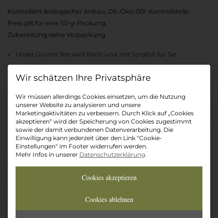
Kontrolliert-biologischer Anbau, DE-Öko-001-Kontrollstelle
Preis gilt für eine 50-g-Packung.
Zubereitung siehe Verpackung
Unser Grüner Tee wird frisch und mit Sorgfalt für Sie
abgepackt
Datenschutz-Präferenz
Der Tee ist gewöhnlich versandbereit innerhalb von 24
Stunden
Wir müssen allerdings Cookies einsetzen, um die Nutzung
ø4,9/5
bewertet
unserer Website zu analysieren und unsere
Marketingaktivitäten zu verbessern. Durch Klick auf „Cookies
akzeptieren“ wird der Speicherung von Cookies zugestimmt
Auf die Wunschliste
11,50
€
sowie der damit verbundenen Datenverarbeitung. Die
Einwilligung kann jederzeit über den Link "Cookie-
Einstellungen" im Footer widerrufen werden.
Japan
Mehr Infos in unserer
Datenschutzerklärung
.
In den Warenkorb
Keiko
Kabuse
Cookies akzeptieren
No.
2
Cookies ablehnen
BIO
Artikelnummer:
J83