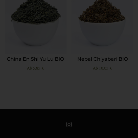
China En Shi Yu Lu BIO
Nepal Chiyabari BIO
Ab
5,85
€
Ab
10,05
€
Teeschale auf Instagram