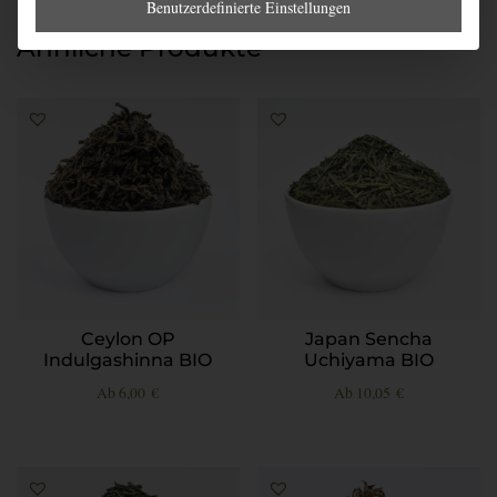
Benutzerdefinierte Einstellungen
Menge
Ähnliche Produkte
Ceylon OP
Japan Sencha
Indulgashinna BIO
Uchiyama BIO
Ab
6,00
€
Ab
10,05
€