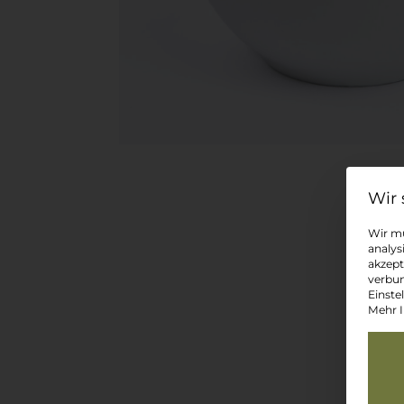
Wir mü
analys
akzept
verbun
Einste
Mehr I