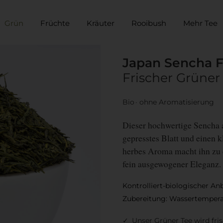
Grün
Früchte
Kräuter
Rooibush
Mehr Tee
Japan Sencha F
Frischer Grüner
Bio
ohne Aromatisierung
Dieser hochwertige Sencha a
gepresstes Blatt und einen kl
herbes Aroma macht ihn zu 
fein ausgewogener Eleganz.
Kontrolliert-biologischer An
Zubereitung: Wassertemperat
Unser Grüner Tee wird fri