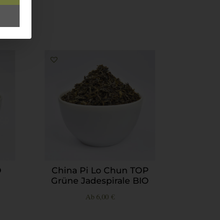
O
China Pi Lo Chun TOP
Grüne Jadespirale BIO
Ab
6,00
€