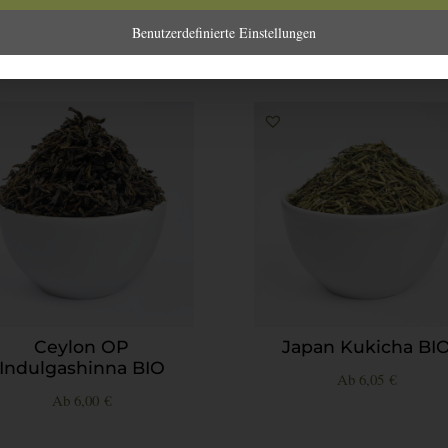
Benutzerdefinierte Einstellungen
Ceylon OP
Japan Kukicha BI
Indulgashinna BIO
Ab
6,05
€
Ab
6,00
€