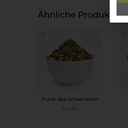
Ähnliche Produkte
Trunk des Schamanen
Ab
3,30
€