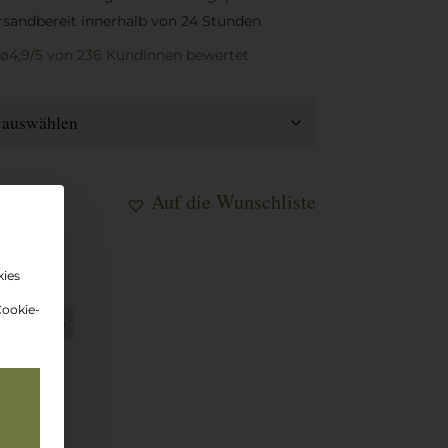
rsandbereit innerhalb von 24 Stunden
ø4,9/5
von 236 KundInnen
bewertet
Auf die Wunschliste
korb
kies
Cookie-