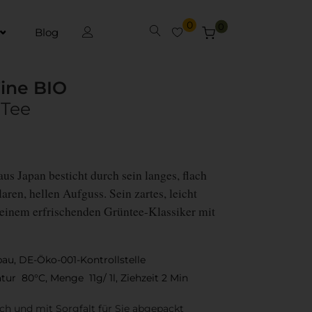
0
0
Blog
ine BIO
 Tee
us Japan besticht durch sein langes, flach
aren, hellen Aufguss. Sein zartes, leicht
einem erfrischenden Grüntee-Klassiker mit
bau, DE-Öko-001-Kontrollstelle
ur 80°C, Menge 11g/ 1l, Ziehzeit 2 Min
sch und mit Sorgfalt für Sie abgepackt