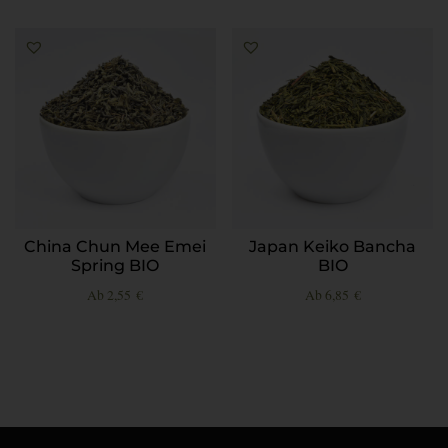
China Chun Mee Emei
Japan Keiko Bancha
Spring BIO
BIO
Ab
2,55
€
Ab
6,85
€