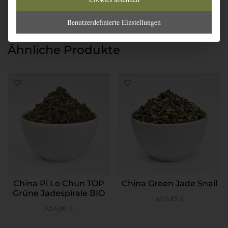
Benutzerdefinierte Einstellungen
Ähnliche Produkte
China Pi Lo Chun TOP
China Green Jade Snail
Grüne Jadespirale BIO
Ab
6,85
€
Ab
6,00
€