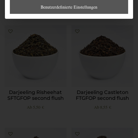
Benutzerdefinierte Einstellungen
Ähnliche Produkte
Darjeeling Risheehat
Darjeeling Castleton
SFTGFOP second flush
FTGFOP second flush
Ab
5,50
€
Ab
8,55
€