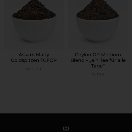
Assam Malty
Ceylon OP Medium
Goldspitzen TGFOP
Blend – „ein Tee für alle
Tage“
Ab
5,35
€
21,50
€
Teeschale auf Instagram