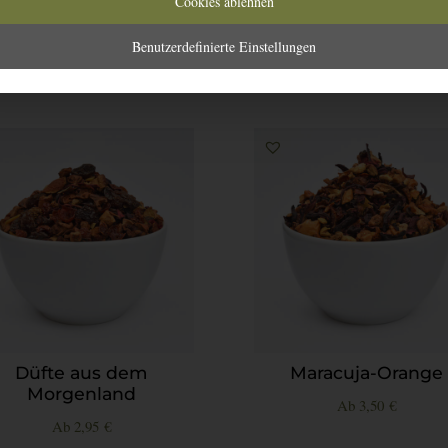
Cookies ablehnen
Benutzerdefinierte Einstellungen
Düfte aus dem
Maracuja-Orange
Morgenland
Ab
3,50
€
Ab
2,95
€