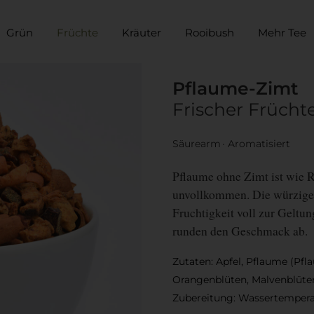
Grün
Früchte
Kräuter
Rooibush
Mehr Tee
Pflaume-Zimt
Frischer Frücht
Säurearm
Aromatisiert
Pflaume ohne Zimt ist wie 
unvollkommen. Die würzige 
Fruchtigkeit voll zur Geltu
runden den Geschmack ab.
Zutaten: Apfel, Pflaume (Pfl
Orangenblüten, Malvenblüten
Zubereitung: Wassertemperat