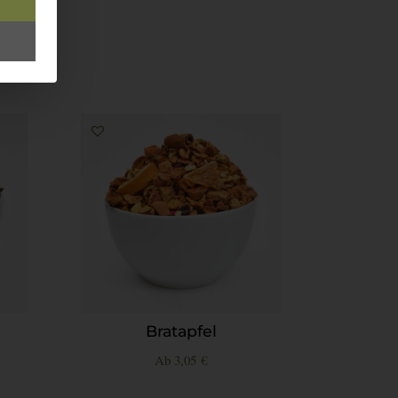
Bratapfel
Ab
3,05
€