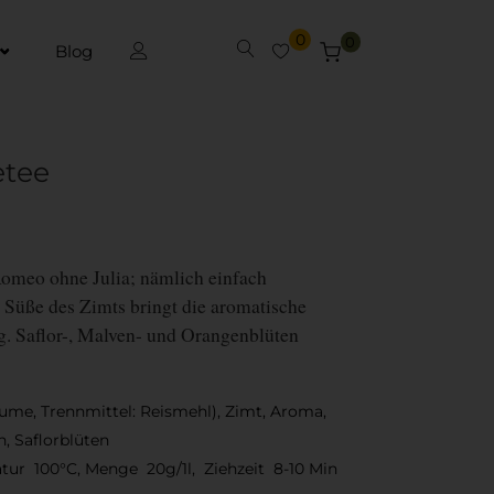
0
0
Blog
etee
Romeo ohne Julia; nämlich einfach
Süße des Zimts bringt die aromatische
ng. Saflor-, Malven- und Orangenblüten
aume, Trennmittel: Reismehl), Zimt, Aroma,
, Saflorblüten
ur 100°C, Menge 20g/1l, Ziehzeit 8-10 Min