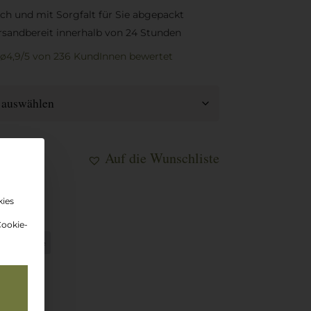
sch und mit Sorgfalt für Sie abgepackt
rsandbereit innerhalb von 24 Stunden
ø4,9/5
von 236 KundInnen
bewertet
Auf die Wunschliste
korb
kies
Cookie-