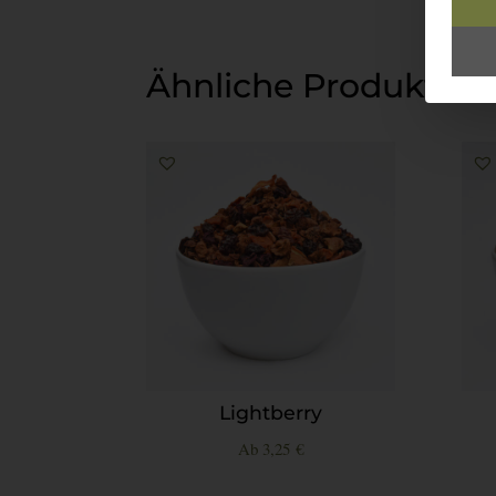
Ähnliche Produkte
Lightberry
Ab
3,25
€