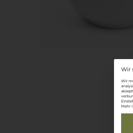
Wir mü
analys
akzept
verbun
Einste
Mehr I