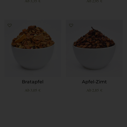
Ab
3,35
€
Ab
2,95
€
Bratapfel
Apfel-Zimt
Ab
3,05
€
Ab
2,85
€