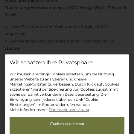
Kornblumenblüten, Aroma
Zubereitung: Wassertemperatur 100°C, Menge 20g/1l, Ziehzeit 8-
10 Min
Unser Früchtetee wird frisch und mit Sorgfalt für Sie
abgepackt
Der Tee ist gewöhnlich versandbereit innerhalb von 24
Stunden
ø4,9/5
bewertet
Datenschutz-Präferenz
Wir müssen allerdings Cookies einsetzen, um die Nutzung
Gewicht
unserer Website zu analysieren und unsere
Marketingaktivitäten zu verbessern. Durch Klick auf „Cookies
akzeptieren“ wird der Speicherung von Cookies zugestimmt
sowie der damit verbundenen Datenverarbeitung. Die
Ab
2,85
€
Auf die Wunschliste
Einwilligung kann jederzeit über den Link "Cookie-
Einstellungen" im Footer widerrufen werden.
Mehr Infos in unserer
Datenschutzerklärung
.
Rhabarber-
In den Warenkorb
Schorle
Cookies akzeptieren
Menge