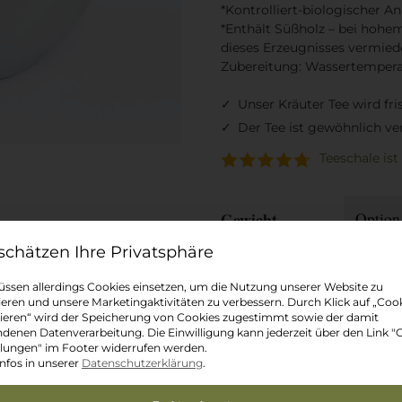
*Kontrolliert-biologischer A
*Enthält Süßholz – bei hohe
dieses Erzeugnisses vermied
Zubereitung: Wassertemperatu
Unser Kräuter Tee wird fri
Der Tee ist gewöhnlich ve
Teeschale ist
Gewicht
Datenschutz-Präferenz
Ab
4,05
€
ssen allerdings Cookies einsetzen, um die Nutzung unserer Website zu
ieren und unsere Marketingaktivitäten zu verbessern. Durch Klick auf „Coo
ieren“ wird der Speicherung von Cookies zugestimmt sowie der damit
Aufatmen
denen Datenverarbeitung. Die Einwilligung kann jederzeit über den Link "
In den Waren
BIO
llungen" im Footer widerrufen werden.
nfos in unserer
Datenschutzerklärung
.
Menge