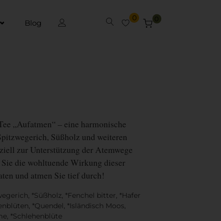
0
0
Blog
Tee „Aufatmen“ – eine harmonische
pitzwegerich, Süßholz und weiteren
eziell zur Unterstützung der Atemwege
 Sie die wohltuende Wirkung dieser
aten und atmen Sie tief durch!
gerich, *Süßholz, *Fenchel bitter, *Hafer
enblüten, *Quendel, *Isländisch Moos,
me, *Schlehenblüte