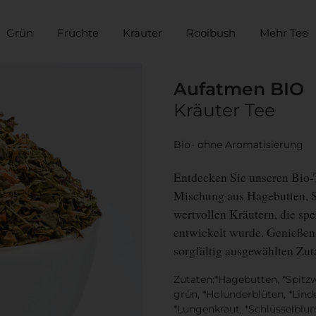
Grün
Früchte
Kräuter
Rooibush
Mehr Tee
Aufatmen BIO
Kräuter Tee
Bio
ohne Aromatisierung
Entdecken Sie unseren Bio-
Mischung aus Hagebutten, S
wertvollen Kräutern, die sp
entwickelt wurde. Genießen
sorgfältig ausgewählten Zut
Zutaten:*Hagebutten, *Spitzwe
grün, *Holunderblüten, *Lind
*Lungenkraut, *Schlüsselblu