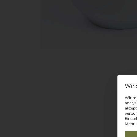
Wir mü
analys
akzept
verbun
Einste
Mehr I