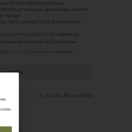
nbau, DE-Öko-001-Kontrollstelle
m Blutdruck sollte ein übermäßiger Verzehr
en werden.
r 100°C, Menge 3 EL/1l, Ziehzeit 8 Min
sch und mit Sorgfalt für Sie abgepackt
rsandbereit innerhalb von 24 Stunden
ø4,9/5
von 236 KundInnen
bewertet
Auf die Wunschliste
kies
Cookie-
korb