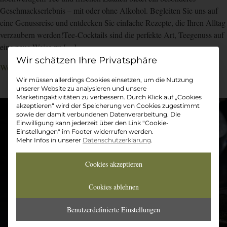
Geschmackserlebnis – mit oder ohne Alkohol. Begleiten Sie uns auf
eine Genussreise und entdecken Sie einfache Rezepte, die Ihren Alltag
verzaubern werden!Tee-Cocktails sind die perfekte Art, Teegenuss auf
eine neue Weise zu […]
Datenschutz-Präferenz
Weiterlesen
Wir müssen allerdings Cookies einsetzen, um die Nutzung
unserer Website zu analysieren und unsere
Marketingaktivitäten zu verbessern. Durch Klick auf „Cookies
akzeptieren“ wird der Speicherung von Cookies zugestimmt
sowie der damit verbundenen Datenverarbeitung. Die
Einwilligung kann jederzeit über den Link "Cookie-
Einstellungen" im Footer widerrufen werden.
Mehr Infos in unserer
Datenschutzerklärung
.
Cookies akzeptieren
Cookies ablehnen
Benutzerdefinierte Einstellungen