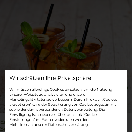
Datenschutz-Präferenz
Wir müssen allerdings Cookies einsetzen, um die Nutzung
unserer Website zu analysieren und unsere
Marketingaktivitäten zu verbessern. Durch Klick auf „Cookies
akzeptieren“ wird der Speicherung von Cookies zugestimmt
sowie der damit verbundenen Datenverarbeitung. Die
Einwilligung kann jederzeit über den Link "Cookie-
Einstellungen" im Footer widerrufen werden.
Erfrischung pur: Diese Tees helfen bei
Mehr Infos in unserer
Datenschutzerklärung
.
Sommerhitze