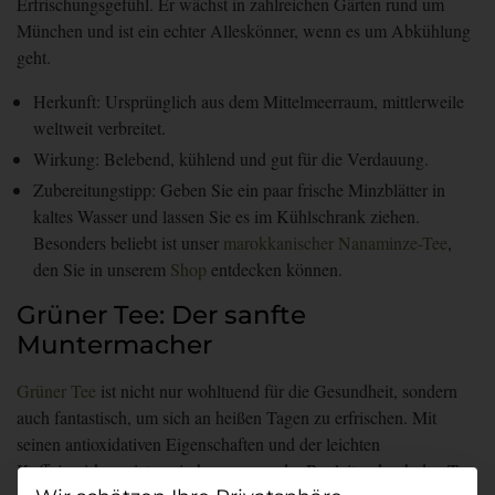
Erfrischungsgefühl. Er wächst in zahlreichen Gärten rund um
München und ist ein echter Alleskönner, wenn es um Abkühlung
geht.
Herkunft:
Ursprünglich aus dem Mittelmeerraum, mittlerweile
weltweit verbreitet.
Wirkung:
Belebend, kühlend und gut für die Verdauung.
Zubereitungstipp:
Geben Sie ein paar frische Minzblätter in
kaltes Wasser und lassen Sie es im Kühlschrank ziehen.
Besonders beliebt ist unser
marokkanischer Nanaminze-Tee
,
den Sie in unserem
Shop
entdecken können.
Grüner Tee: Der sanfte
Muntermacher
Grüner Tee
ist nicht nur wohltuend für die Gesundheit, sondern
auch fantastisch, um sich an heißen Tagen zu erfrischen. Mit
seinen antioxidativen Eigenschaften und der leichten
Koffeinwirkung ist er ein hervorragender Begleiter durch den Tag.