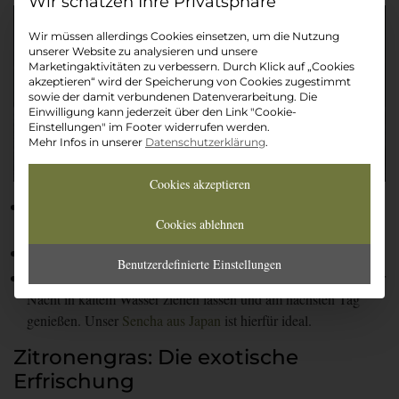
Datenschutz-Präferenz
Wir müssen allerdings Cookies einsetzen, um die Nutzung
unserer Website zu analysieren und unsere
Marketingaktivitäten zu verbessern. Durch Klick auf „Cookies
akzeptieren“ wird der Speicherung von Cookies zugestimmt
sowie der damit verbundenen Datenverarbeitung. Die
Einwilligung kann jederzeit über den Link "Cookie-
Einstellungen" im Footer widerrufen werden.
Mehr Infos in unserer
Datenschutzerklärung
.
Cookies akzeptieren
Herkunft:
Besonders geschätzt in Asien, mit edlen Sorten aus
Cookies ablehnen
Japan.
Wirkung:
Reich an Antioxidantien, fördert die Konzentration.
Benutzerdefinierte Einstellungen
Genießer-Tipp:
Bereiten Sie ihn als Cold Brew zu. Einfach über
Nacht in kaltem Wasser ziehen lassen und am nächsten Tag
genießen. Unser
Sencha aus Japan
ist hierfür ideal.
Zitronengras: Die exotische
Erfrischung