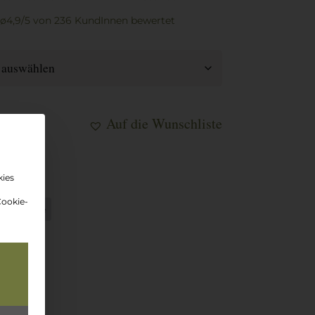
ø4,9/5
von 236 KundInnen
bewertet
Auf die Wunschliste
korb
kies
Cookie-