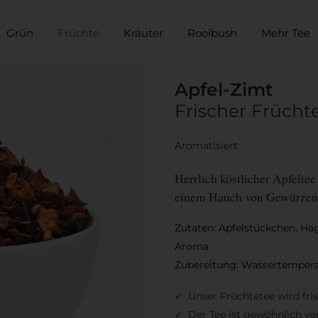
Grün
Früchte
Kräuter
Rooibush
Mehr Tee
Apfel-Zimt
Frischer Frücht
Aromatisiert
Herrlich köstlicher Apfeltee
einem Hauch von Gewürzen
Zutaten: Apfelstückchen, Hag
Aroma
Zubereitung: Wassertemperat
Unser Früchtetee wird fri
Der Tee ist gewöhnlich ve