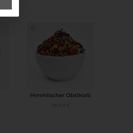
Himmlischer Obstkorb
Ab
3,25
€