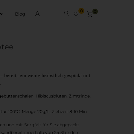
0
0
Blog
etee
 – bereits ein wenig herbstlich gespickt mit
.
ebuttenschalen, Hibiscusblüten, Zimtrinde,
ur 100°C, Menge 20g/1l, Ziehzeit 8-10 Min
sch und mit Sorgfalt für Sie abgepackt
rsandbereit innerhalb von 24 Stunden