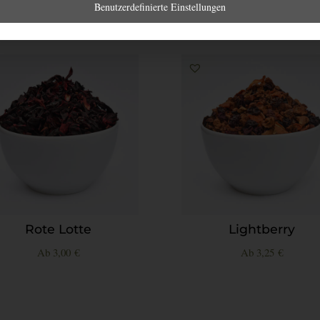
Benutzerdefinierte Einstellungen
Rote Lotte
Lightberry
Ab
3,00
€
Ab
3,25
€