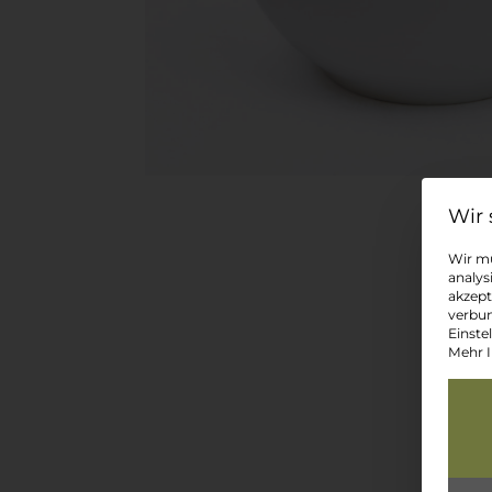
Wir mü
analys
akzept
verbun
Einste
Mehr I