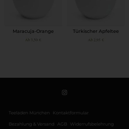
Maracuja-Orange
Türkischer Apfeltee
Ab
3,50
€
Ab
2,95
€
Teeschale auf Instagram
Teeladen München
Kontaktformular
Bezahlung & Versand
AGB
Widerrufsbelehrung