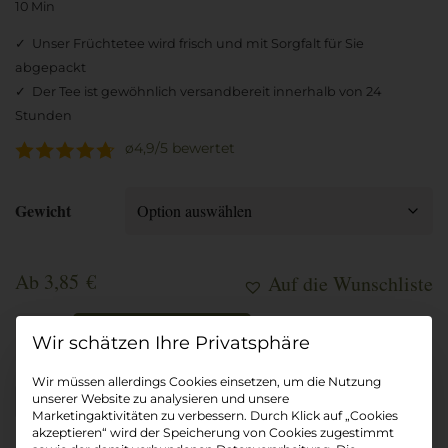
10 Min
Unser Früchtetee wird frisch und mit Sorgfalt für Sie
abgepackt
Der Tee ist gewöhnlich versandbereit innerhalb von 24
Stunden
ø4,9/5
bewertet
Gewicht
Ab
3,85
€
Auf die Wunschliste
Ingwer-
In den Warenkorb
Datenschutz-Präferenz
Orange
BIO
Wir müssen allerdings Cookies einsetzen, um die Nutzung
Menge
unserer Website zu analysieren und unsere
Marketingaktivitäten zu verbessern. Durch Klick auf „Cookies
akzeptieren“ wird der Speicherung von Cookies zugestimmt