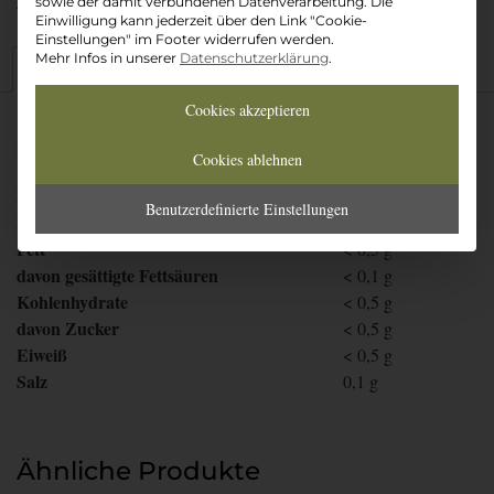
sowie der damit verbundenen Datenverarbeitung. Die
Artikelnummer:
916
Einwilligung kann jederzeit über den Link "Cookie-
Einstellungen" im Footer widerrufen werden.
Mehr Infos in unserer
Datenschutzerklärung
.
Zutaten & Nährwerte
Cookies akzeptieren
Nährwerte pro 100 ml
Cookies ablehnen
Brennwert kj
9
kJ
Benutzerdefinierte Einstellungen
Brennwert kcal
2
kcal
Fett
< 0,5
g
davon
gesättigte Fettsäuren
< 0,1
g
Kohlenhydrate
< 0,5
g
davon
Zucker
< 0,5
g
Eiweiß
< 0,5
g
Salz
0,1
g
Ähnliche Produkte