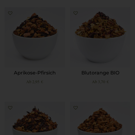
Aprikose-Pfirsich
Blutorange BIO
Ab
2,95
€
Ab
3,70
€