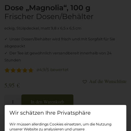
Dose „Magnolia“, 100 g
Frischer Dosen/Behälter
eckig, Stülpdeckel, matt 9,8 x 6,5 x 6,5 cm
Unser Dosen/Behälter wird frisch und mit Sorgfalt für Sie
abgepackt
Der Tee ist gewöhnlich versandbereit innerhalb von 24
Stunden
ø4,9/5
bewertet
Auf die Wunschliste
5,95
€
Dose
In den Warenkorb
"Magnolia",
100
Datenschutz-Präferenz
g
Wir müssen allerdings Cookies einsetzen, um die Nutzung
Menge
unserer Website zu analysieren und unsere