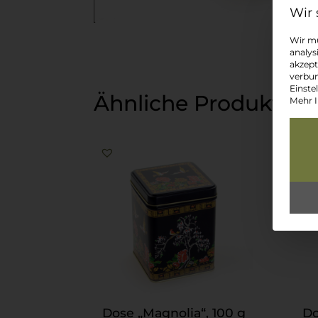
Wir mü
analys
akzept
verbun
Einste
Ähnliche Produkte
Mehr I
Dose „Magnolia“, 100 g
Do