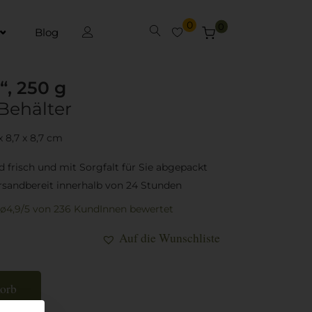
0
0
Blog
“, 250 g
Behälter
x 8,7 x 8,7 cm
 frisch und mit Sorgfalt für Sie abgepackt
rsandbereit innerhalb von 24 Stunden
ø4,9/5
von 236 KundInnen
bewertet
Auf die Wunschliste
korb