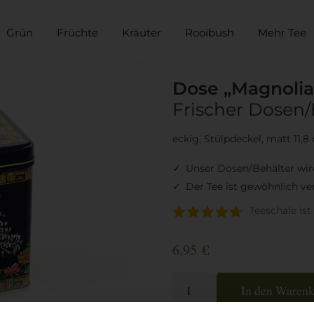
Grün
Früchte
Kräuter
Rooibush
Mehr Tee
Dose „Magnolia
Frischer Dosen/
eckig, Stülpdeckel, matt 11,8 
Unser Dosen/Behälter wird
Der Tee ist gewöhnlich ve
Teeschale ist
6,95
€
Dose
In den Waren
"Magnolia",