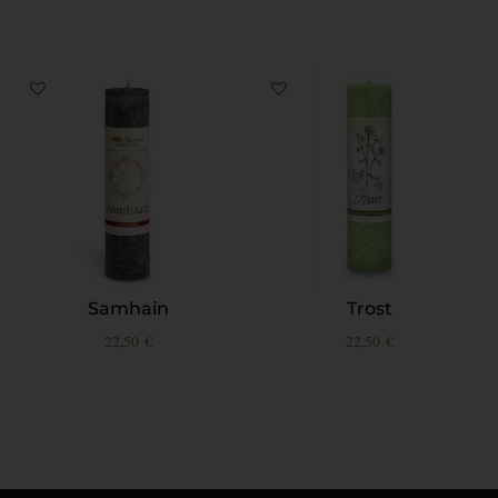
Samhain
Trost
22,50
€
22,50
€