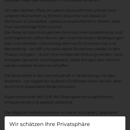
bisweilen aber das Vertrauen in uns selbst verlieren.
Um den rechten Platz im Leben einzunehmen und es nach
unseren Wünschen zu formen, brauchen wir dieses Ur-
Vertrauen in uns selbst – dieses unerschütterliche Wissen, dass
man das Richtige fühlt und tut.
Die Birke ist trotz ihres grazilen Anmuts, ihrer Ausstrahlung und
Leichtigkeit ein zäher Baum, der unter härtesten Bedingungen
lebt und überlebt. Gleichzeitig steht sie für Erneuerung und
Neuanfang – sie hilft uns verkrustete Strukturen wieder in den
Fluss zu bringen – durch ihre reinigende Wirkung werden neue
Energien geweckt und freigesetzt. Diese bringen den Mut um
wieder positive Muster zu schaffen.
Die Birke steht in der Gemeinschaft in Verbindung mit allen
anderen – vor negativen äußeren Einflüssen kann sie sich aber
durch ihre besondere Rinde schützen.
Ergänzend wirkt der Duft der Rosengeranie ausgleichend,
entspannend und seelisch stärkend.
Die Allgäuer Heilkräuterkerze wurde so konzipiert, dass beim
Abbrand ein hauchdünner Rand, in Form einer filigranen
Datenschutz-Präferenz
Gitternetzstruktur bleibt. Der gitternetzartige Rand der Kerze ist
so gewollt und ein Qualitätskriterium. Grundsätzlich sollten alle