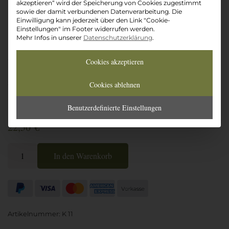
akzeptieren“ wird der Speicherung von Cookies zugestimmt
Brenndauer: ca. 40 Stunden
sowie der damit verbundenen Datenverarbeitung. Die
Durchmesser: Ø ca. 45 mm
Einwilligung kann jederzeit über den Link "Cookie-
Höhe: ca. 18cm
Einstellungen" im Footer widerrufen werden.
Mehr Infos in unserer
Datenschutzerklärung
.
Unser Allgäuer Kerzen wird frisch und mit Sorgfalt für Sie
abgepackt
Cookies akzeptieren
Der Tee ist gewöhnlich versandbereit innerhalb von 24
Stunden
Cookies ablehnen
ø4,9/5
bewertet
Benutzerdefinierte Einstellungen
Auf die Wunschliste
22,50
€
Zuversicht
In den Warenkorb
Menge
Artikelnummer:
K 11