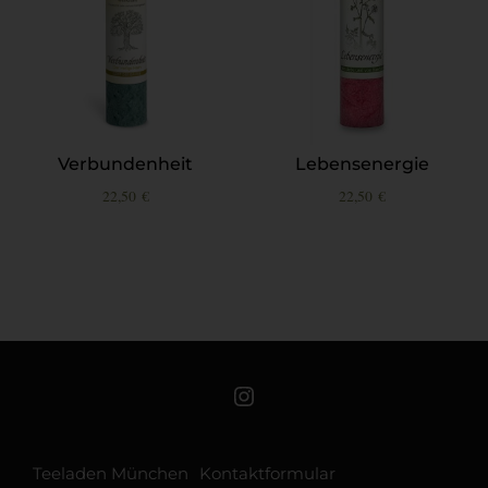
Verbundenheit
Lebensenergie
22,50
€
22,50
€
Teeschale auf Instagram
Teeladen München
Kontaktformular