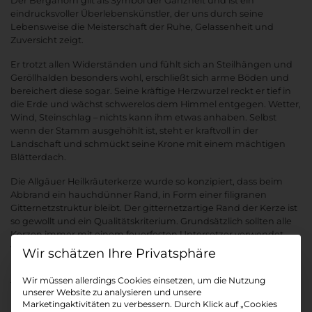
Der Bergahorn gilt als Symbol der Ganzheit und ist ein
eindrucksvoller Überlebenskünstler, der uns durch seine
Lebensweise die Meisterschaft der Ruhe, Gelassenheit und
Zuversicht zeigt.
Er trotzt allen Widerständen und fühlt sich an Steilhängen und
Geröllhalden besonders wohl, erschließt sich arme Böden und
bereichert diese sogar. Seine kräftige Herzwurzel reckt er tief in
die Erde und wächst schwerelos dem Himmel entgegen. Wetter,
Wind, Steinschlag – nichts kann ihm etwas anhaben. Selbst
wenn der Stamm ausgehöhlt ist, steht er kraftvoll in der
Landschaft und schmückt seine Krone mit einem mächtigen
Blätterdach.
Die Allgäuer Heilkräuterkerze wurde so konzipiert, dass beim
Abbrand ein hauchdünner Rand, in Form einer filigranen
Gitternetzstruktur bleibt. Der gitternetzartige Rand der Kerze ist
so gewollt und ein Qualitätskriterium. Grundsätzlich sollten alle
Kerzen immer mit einem feuerfesten Untersetzer verwendet
werden.
Datenschutz-Präferenz
Inhaltsstoffe:
Wir müssen allerdings Cookies einsetzen, um die Nutzung
100% pflanzliches Stearin; Auszüge aus Bergahorn und
unserer Website zu analysieren und unsere
Bergamotte
Marketingaktivitäten zu verbessern. Durch Klick auf „Cookies