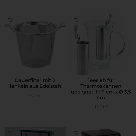
Dauerfilter mit 2
Teesieb für
Henkeln aus Edelstahl
Thermoskannen
geeignet, H 11 cm x Ø 3,5
7,50
€
cm
16,90
€