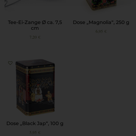
Tee-Ei-Zange Ø ca. 7,5
Dose „Magnolia“, 250 g
cm
6,95
€
7,20
€
Dose „Black Jap“, 100 g
5,95
€