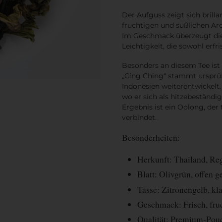
Der Aufguss zeigt sich
brill
fruchtigen und süßlichen A
Im Geschmack überzeugt di
Leichtigkeit
, die sowohl erfr
Besonders an diesem Tee ist
„Cing Ching“
stammt ursprü
Indonesien
weiterentwickelt.
wo er sich als
hitzebeständig
Ergebnis ist ein Oolong, der 
verbindet.
Besonderheiten:
Herkunft: Thailand, Re
Blatt: Olivgrün, offen 
Tasse: Zitronengelb, kla
Geschmack: Frisch, fru
Qualität: Premium-Pouch