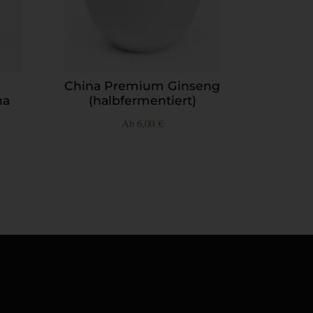
China Premium Ginseng
ha
(halbfermentiert)
Ab
6,00
€