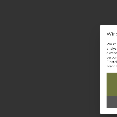
Wir mü
analys
akzept
verbun
Einste
Mehr I