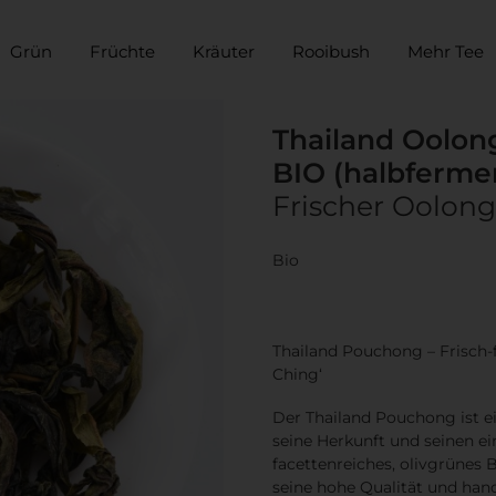
Grün
Früchte
Kräuter
Rooibush
Mehr Tee
Thailand Oolo
BIO (halbfermen
Frischer Oolong
Bio
Thailand Pouchong – Frisch-
Ching‘
Der
Thailand Pouchong
ist 
seine Herkunft und seinen ei
facettenreiches, olivgrünes B
seine hohe Qualität und han