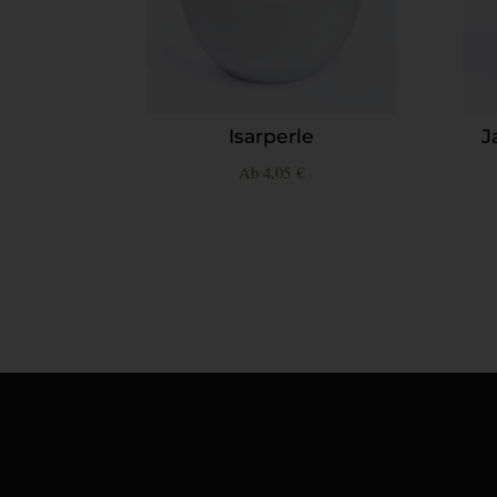
Isarperle
J
Ab
4,05
€