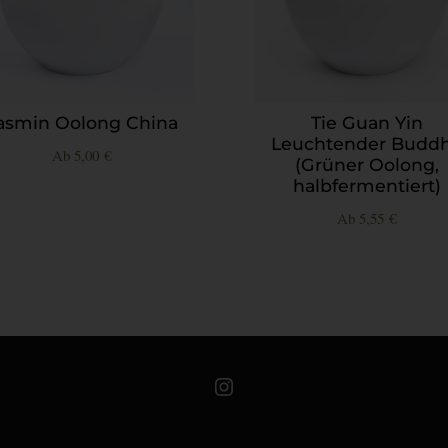
asmin Oolong China
Tie Guan Yin
Leuchtender Budd
Ab
5,00
€
(Grüner Oolong,
halbfermentiert)
Ab
5,55
€
Teeschale auf Instagram