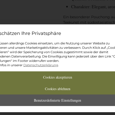
Charakter: Elegant, aro
Ein
besonderer Pouchong au
Teekunst mit südostasiatisch
und perfekt ausbalanciert
.
Datenschutz-Präferenz
*Kontrolliert-biologischer A
ssen allerdings Cookies einsetzen, um die Nutzung unserer Website zu
Zubereitung: Wassertemperatu
ieren und unsere Marketingaktivitäten zu verbessern. Durch Klick auf „Coo
ieren“ wird der Speicherung von Cookies zugestimmt sowie der damit
Unser Oolong Tee wird fri
denen Datenverarbeitung. Die Einwilligung kann jederzeit über den Link "
llungen" im Footer widerrufen werden.
Der Tee ist gewöhnlich ve
nfos in unserer
Datenschutzerklärung
.
Teeschale ist
Cookies akzeptieren
Gewicht
Cookies ablehnen
Benutzerdefinierte Einstellungen
Ab
6,05
€