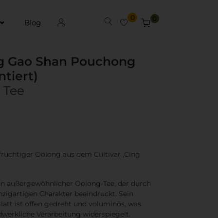
0
0
Blog
ng Gao Shan Pouchong
tiert)
 Tee
fruchtiger Oolong aus dem Cultivar ‚Cing
ein außergewöhnlicher
Oolong-Tee
, der durch
nzigartigen Charakter beeindruckt. Sein
latt
ist
offen gedreht und voluminös
, was
dwerkliche Verarbeitung widerspiegelt.