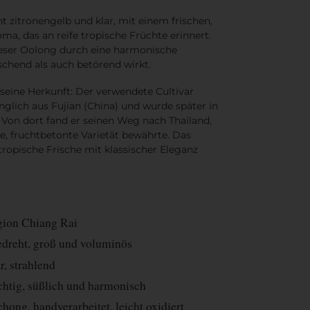
ant zitronengelb und klar
, mit einem
frischen,
roma
, das an reife tropische Früchte erinnert.
eser Oolong durch eine
harmonische
ischend als auch betörend wirkt.
 seine Herkunft: Der verwendete
Cultivar
nglich aus
Fujian (China)
und wurde später in
 Von dort fand er seinen Weg nach
Thailand
,
e, fruchtbetonte Varietät
bewährte. Das
tropische Frische mit klassischer Eleganz
gion Chiang Rai
gedreht, groß und voluminös
r, strahlend
chtig, süßlich und harmonisch
ong, handverarbeitet, leicht oxidiert