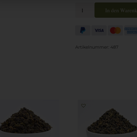
Thailand
In den Waren
Oolong
Gao
Shan
Pouchong
BIO
Artikelnummer:
487
(halbfermentiert)
Menge