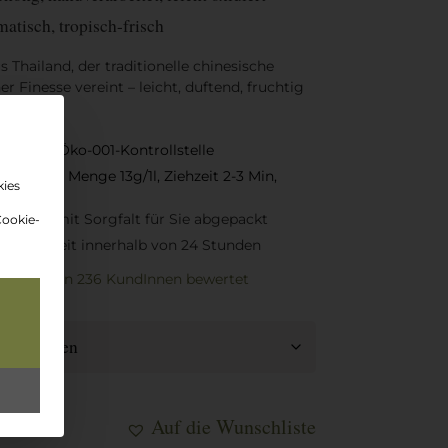
matisch, tropisch-frisch
s Thailand
, der traditionelle chinesische
er Finesse vereint –
leicht, duftend, fruchtig
nbau, DE-Öko-001-Kontrollstelle
r 90°C, Menge 13g/1l, Ziehzeit 2-3 Min,
kies
sch und mit Sorgfalt für Sie abgepackt
Cookie-
rsandbereit innerhalb von 24 Stunden
ø4,9/5
von 236 KundInnen
bewertet
Auf die Wunschliste