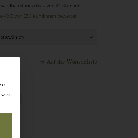
rsandbereit innerhalb von 24 Stunden
ø4,9/5
von 236 KundInnen
bewertet
Auf die Wunschliste
korb
kies
Cookie-