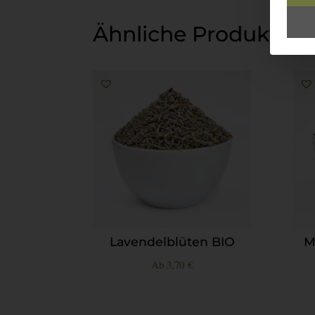
Ähnliche Produkte
Lavendelblüten BIO
M
Ab
3,70
€