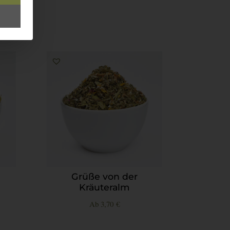
Grüße von der
Kräuteralm
Ab
3,70
€