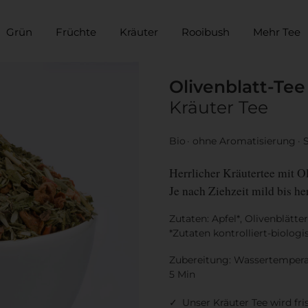
Grün
Früchte
Kräuter
Rooibush
Mehr Tee
Olivenblatt-Tee
Kräuter Tee
Bio
ohne Aromatisierung
Herrlicher Kräutertee mit Ol
Je nach Ziehzeit mild bis h
Zutaten: Apfel*, Olivenblätte
*Zutaten kontrolliert-biologi
Zubereitung: Wassertemperatu
5 Min
Unser Kräuter Tee wird fri