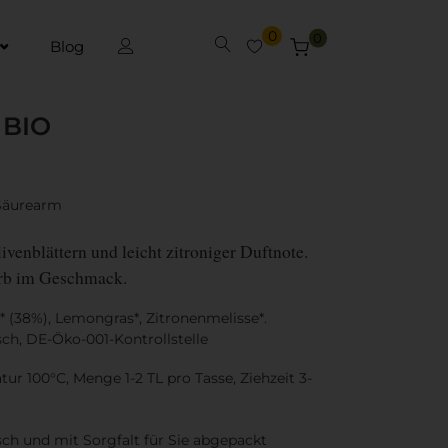
0
0
Blog
 BIO
Säurearm
ivenblättern und leicht zitroniger Duftnote.
erb im Geschmack.
r* (38%), Lemongras*, Zitronenmelisse*.
sch, DE-Öko-001-Kontrollstelle
r 100°C, Menge 1-2 TL pro Tasse, Ziehzeit 3-
sch und mit Sorgfalt für Sie abgepackt