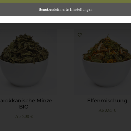
Benutzerdefinierte Einstellungen
arokkanische Minze
Elfenmischung
BIO
Ab
3,95
€
Ab
5,30
€