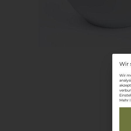
Wir mü
analys
akzept
verbun
Einste
Mehr I